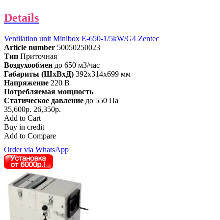
Details
Ventilation unit Minibox E-650-1/5kW/G4 Zentec
Article number
50050250023
Тип
Приточная
Воздухообмен
до 650 м3/час
Габариты (ШхВхД)
392x314x699 мм
Напряжение
220 В
Потребляемая мощность
Статическое давление
до 550 Па
35,600р.
26,350р.
Add to Cart
Buy in credit
Add to Compare
Order via WhatsApp