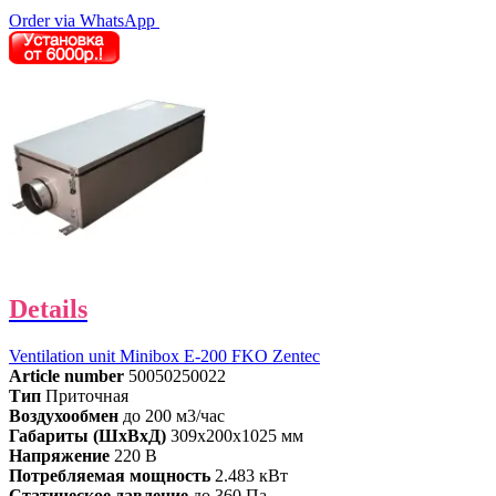
Order via WhatsApp
Details
Ventilation unit Minibox E-200 FKO Zentec
Article number
50050250022
Тип
Приточная
Воздухообмен
до 200 м3/час
Габариты (ШхВхД)
309x200x1025 мм
Напряжение
220 В
Потребляемая мощность
2.483 кВт
Статическое давление
до 360 Па