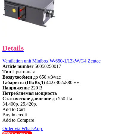
Details
Ventilation unit Minibox W-650-1/13kW/G4 Zentec
Article number
50050250017
Тип
Приточная
Воздухообмен
до 650 м3/час
Габариты (ШхВхД)
442x302x880 мм
Напряжение
220 В
Потребляемая мощность
Статическое давление
до 550 Па
34,400р.
25,420р.
Add to Cart
Buy in credit
Add to Compare
Order via WhatsApp