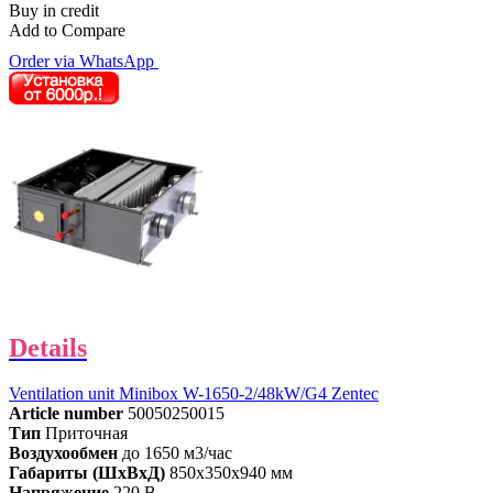
Buy in credit
Add to Compare
Order via WhatsApp
Details
Ventilation unit Minibox W-1650-2/48kW/G4 Zentec
Article number
50050250015
Тип
Приточная
Воздухообмен
до 1650 м3/час
Габариты (ШхВхД)
850x350x940 мм
Напряжение
220 В