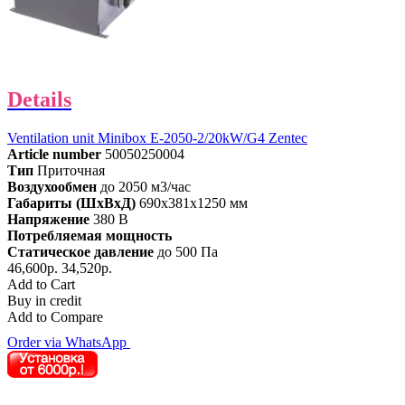
Details
Ventilation unit Minibox E-2050-2/20kW/G4 Zentec
Article number
50050250004
Тип
Приточная
Воздухообмен
до 2050 м3/час
Габариты (ШхВхД)
690x381x1250 мм
Напряжение
380 В
Потребляемая мощность
Статическое давление
до 500 Па
46,600р.
34,520р.
Add to Cart
Buy in credit
Add to Compare
Order via WhatsApp