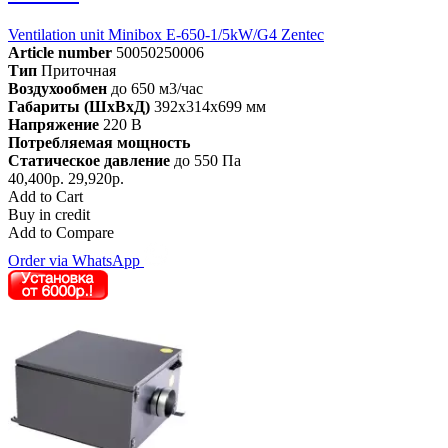
Ventilation unit Minibox E-650-1/5kW/G4 Zentec
Article number
50050250006
Тип
Приточная
Воздухообмен
до 650 м3/час
Габариты (ШхВхД)
392x314x699 мм
Напряжение
220 В
Потребляемая мощность
Статическое давление
до 550 Па
40,400р.
29,920р.
Add to Cart
Buy in credit
Add to Compare
Order via WhatsApp