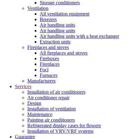
Storage conditioners
Ventilation
All ventilation equipment
Breezers
Air handling units
Air handling units
Air handling units with a heat exchanger
Extraction units
Fireplaces and stoves
All fireplaces and stoves
Fireboxes
Fireplaces
Foci
Furnaces
Manufacturers
Services
Installation of air conditioners
Air conditioner repair
Design
Installation of ventilation
Maintenance
Painting air conditioners
Refrigerated display cases for flowers
Installation of VRV/VRF systems
Guarantee