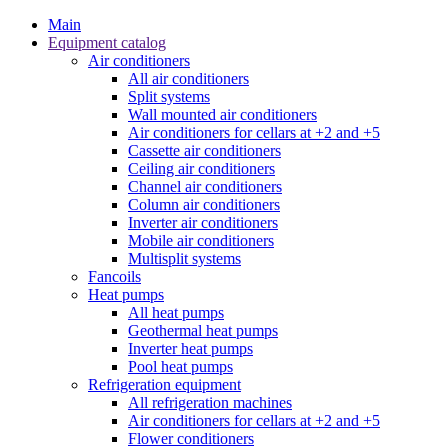
Main
Equipment catalog
Air conditioners
All air conditioners
Split systems
Wall mounted air conditioners
Air conditioners for cellars at +2 and +5
Cassette air conditioners
Ceiling air conditioners
Channel air conditioners
Column air conditioners
Inverter air conditioners
Mobile air conditioners
Multisplit systems
Fancoils
Heat pumps
All heat pumps
Geothermal heat pumps
Inverter heat pumps
Pool heat pumps
Refrigeration equipment
All refrigeration machines
Air conditioners for cellars at +2 and +5
Flower conditioners