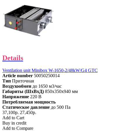
Details
Ventilation unit Minibox W-1650-2/48kW/G4 GTC
Article number
50050250014
Тип
Приточная
Воздухообмен
до 1650 м3/час
Габариты (ШхВхД)
850x350x940 мм
Напряжение
220 В
Потребляемая мощность
Статическое давление
до 500 Па
37,100р.
27,450р.
Add to Cart
Buy in credit
Add to Compare