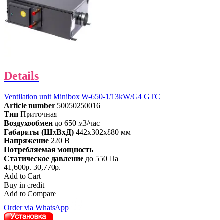
Details
Ventilation unit Minibox W-650-1/13kW/G4 GTC
Article number
50050250016
Тип
Приточная
Воздухообмен
до 650 м3/час
Габариты (ШхВхД)
442x302x880 мм
Напряжение
220 В
Потребляемая мощность
Статическое давление
до 550 Па
41,600р.
30,770р.
Add to Cart
Buy in credit
Add to Compare
Order via WhatsApp