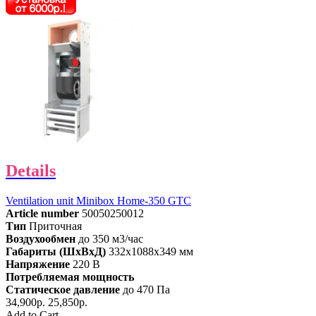
Details
Ventilation unit Minibox Home-350 GTC
Article number
50050250012
Тип
Приточная
Воздухообмен
до 350 м3/час
Габариты (ШхВхД)
332x1088x349 мм
Напряжение
220 В
Потребляемая мощность
Статическое давление
до 470 Па
34,900р.
25,850р.
Add to Cart