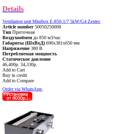
Details
Ventilation unit Minibox E-850-1/7 5kW/G4 Zentec
Article number
50050250008
Тип
Приточная
Воздухообмен
до 850 м3/час
Габариты (ШхВхД)
690x381x650 мм
Напряжение
380 В
Потребляемая мощность
Статическое давление
46,400р.
34,330р.
Add to Cart
Buy in credit
Add to Compare
Order via WhatsApp