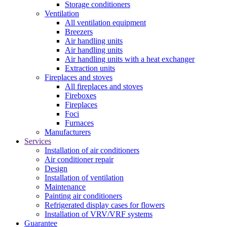
Storage conditioners
Ventilation
All ventilation equipment
Breezers
Air handling units
Air handling units
Air handling units with a heat exchanger
Extraction units
Fireplaces and stoves
All fireplaces and stoves
Fireboxes
Fireplaces
Foci
Furnaces
Manufacturers
Services
Installation of air conditioners
Air conditioner repair
Design
Installation of ventilation
Maintenance
Painting air conditioners
Refrigerated display cases for flowers
Installation of VRV/VRF systems
Guarantee