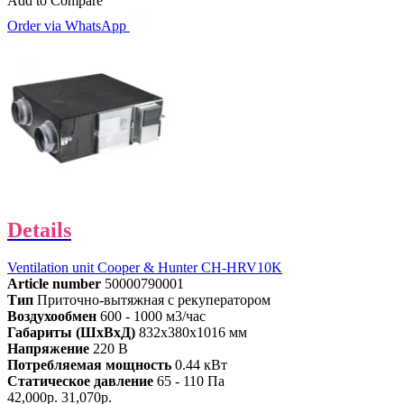
Add to Compare
Order via WhatsApp
Details
Ventilation unit Cooper & Hunter CH-HRV10K
Article number
50000790001
Тип
Приточно-вытяжная с рекуператором
Воздухообмен
600 - 1000 м3/час
Габариты (ШхВхД)
832x380x1016 мм
Напряжение
220 В
Потребляемая мощность
0.44 кВт
Статическое давление
65 - 110 Па
42,000р.
31,070р.