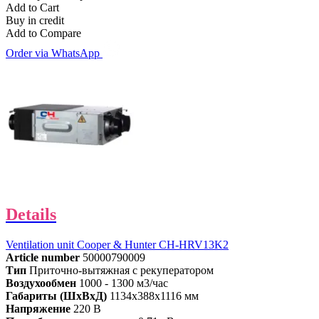
Add to Cart
Buy in credit
Add to Compare
Order via WhatsApp
Details
Ventilation unit Cooper & Hunter CH-HRV13K2
Article number
50000790009
Тип
Приточно-вытяжная с рекуператором
Воздухообмен
1000 - 1300 м3/час
Габариты (ШхВхД)
1134x388x1116 мм
Напряжение
220 В