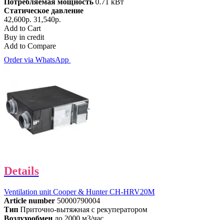
Потребляемая мощность
0.71 кВт
Статическое давление
42,600р.
31,540р.
Add to Cart
Buy in credit
Add to Compare
Order via WhatsApp
Details
Ventilation unit Cooper & Hunter CH-HRV20M
Article number
50000790004
Тип
Приточно-вытяжная с рекуператором
Воздухообмен
до 2000 м3/час