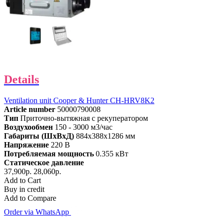
Details
Ventilation unit Cooper & Hunter CH-HRV8K2
Article number
50000790008
Тип
Приточно-вытяжная с рекуператором
Воздухообмен
150 - 3000 м3/час
Габариты (ШхВхД)
884x388x1286 мм
Напряжение
220 В
Потребляемая мощность
0.355 кВт
Статическое давление
37,900р.
28,060р.
Add to Cart
Buy in credit
Add to Compare
Order via WhatsApp