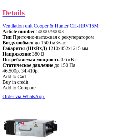
Details
Ventilation unit Cooper & Hunter CH-HRV15M
Article number
50000790003
Тип
Приточно-вытяжная с рекуператором
Воздухообмен
до 1500 м3/час
Габариты (ШхВхД)
1210x452x1215 мм
Напряжение
380 В
Потребляемая мощность
0.6 кВт
Статическое давление
до 150 Па
46,500р.
34,410р.
Add to Cart
Buy in credit
Add to Compare
Order via WhatsApp