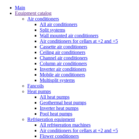
Main
Equipment catalog
Air conditioners
All air conditioners
Split systems
Wall mounted air conditioners
Air conditioners for cellars at +2 and +5
Cassette air conditioners
Ceiling air conditioners
Channel air conditioners
Column air conditioners
Inverter air conditioners
Mobile air conditioners
Multisplit systems
Fancoils
Heat pumps
All heat pumps
Geothermal heat pumps
Inverter heat pumps
Pool heat pumps
Refrigeration equipment
All refrigeration machines
Air conditioners for cellars at +2 and +5
Flower conditioners