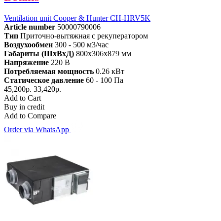
Ventilation unit Cooper & Hunter CH-HRV5K
Article number
50000790006
Тип
Приточно-вытяжная с рекуператором
Воздухообмен
300 - 500 м3/час
Габариты (ШхВхД)
800x306x879 мм
Напряжение
220 В
Потребляемая мощность
0.26 кВт
Статическое давление
60 - 100 Па
45,200р.
33,420р.
Add to Cart
Buy in credit
Add to Compare
Order via WhatsApp