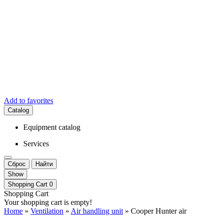
Add to favorites
Catalog
Equipment catalog
Services
Сброс
Найти
Show
Shopping Cart
0
Shopping Cart
Your shopping cart is empty!
Home
»
Ventilation
»
Air handling unit
» Cooper Hunter air