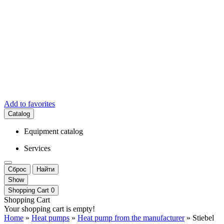
Add to favorites
Catalog
Equipment catalog
Services
Сброс
Найти
Show
Shopping Cart
0
Shopping Cart
Your shopping cart is empty!
Home
»
Heat pumps
»
Heat pump from the manufacturer
» Stiebel