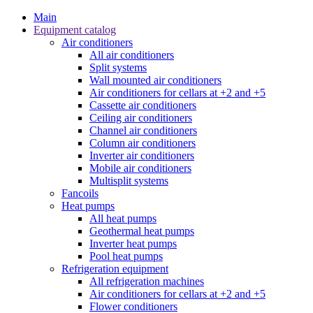
Main
Equipment catalog
Air conditioners
All air conditioners
Split systems
Wall mounted air conditioners
Air conditioners for cellars at +2 and +5
Cassette air conditioners
Ceiling air conditioners
Channel air conditioners
Column air conditioners
Inverter air conditioners
Mobile air conditioners
Multisplit systems
Fancoils
Heat pumps
All heat pumps
Geothermal heat pumps
Inverter heat pumps
Pool heat pumps
Refrigeration equipment
All refrigeration machines
Air conditioners for cellars at +2 and +5
Flower conditioners