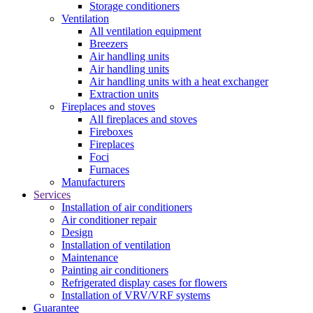
Storage conditioners
Ventilation
All ventilation equipment
Breezers
Air handling units
Air handling units
Air handling units with a heat exchanger
Extraction units
Fireplaces and stoves
All fireplaces and stoves
Fireboxes
Fireplaces
Foci
Furnaces
Manufacturers
Services
Installation of air conditioners
Air conditioner repair
Design
Installation of ventilation
Maintenance
Painting air conditioners
Refrigerated display cases for flowers
Installation of VRV/VRF systems
Guarantee